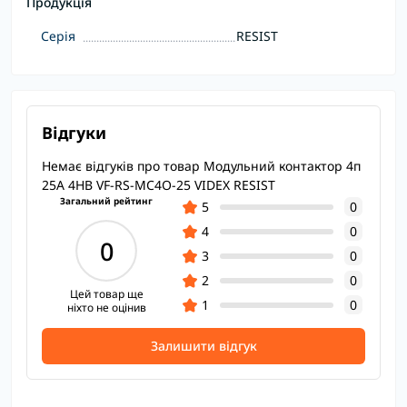
Продукція
Серія
RESIST
Відгуки
Немає відгуків про товар Модульний контактор 4п
25А 4НВ VF-RS-MC4O-25 VIDEX RESIST
Загальний рейтинг
5
0
4
0
0
3
0
2
0
Цей товар ще
1
0
ніхто не оцінив
Залишити відгук