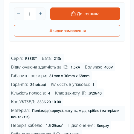
До кошика
Швидке замовлення
Серія:
Вага:
RESIST
213г
Відключаюча здатність за КЗ:
Вольтаж:
1.5кА
400V
Габаритні розміри:
81mm x 36mm x 68mm
Гарантія:
Кількість в упаковці:
24 місяці
1
Кількість полюсів:
Клас захисту, IP:
4
IP20/40
Код УКТЗЕД:
8536 20 10 00
Матеріал:
Поліамід (корпус), латунь, мідь, срібло (матеріали
контактів)
Переріз кабелю:
Підключення:
1.5-25мм²
Зверху
Робоча температура, ° С: