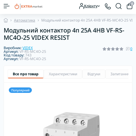
0
Клієнту
Автоматика
Модульний контактор 4п 25А 4НВ VF-RS-MC4O-25 VID
Модульний контактор 4п 25А 4НВ VF-RS-
MC4O-25 VIDEX RESIST
Виробник:
VIDEX
0
Артикул:
VF-RS-MC4O-25
Код товару:
743
Артикул:
VF-RS-MC4O-25
Все про товар
Характеристики
Відгуки
Запитання
Популярний