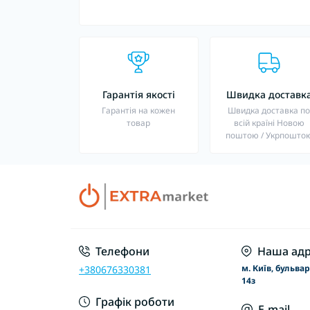
Гарантія якості
Швидка доставк
Гарантія на кожен
Швидка доставка п
товар
всій країні Новою
поштою / Укрпошто
Телефони
Наша адр
м. Київ, бульва
+380676330381
14з
Графік роботи
E-mail