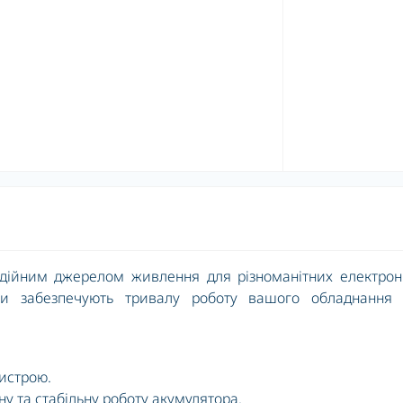
адійним джерелом живлення для різноманітних електрон
тори забезпечують тривалу роботу вашого обладнання 
ристрою.
йну та стабільну роботу акумулятора.