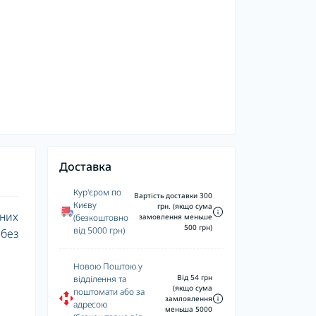
Доставка
Кур'єром по
Вартість доставки 300
Києву
грн. (якщо сума
них
(безкоштовно
замовлення меньше
500 грн)
від 5000 грн)
без
Новою Поштою у
Від 54 грн
відділення та
(якщо сума
поштомати або за
замловлення
адресою
меньша 5000