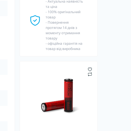
- Актуальна наявність
та ціна
- 100% оригінальний
товар
- Повернення
протягом 14 днів з
моменту отримання
товару
- офіційна гарантія на
товар від виробника