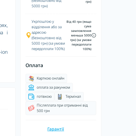
(безкоштовно від
грн)
5000 грн)
Укрпоштою у
Від 40 грн (якщо
ях,
сума
відділення або за
замловлення
а і
адресою
меньша 5000
(безкоштовно від
грн) (за умови
5000 грн) (за умови
передоплати
передоплати 100%)
100%)
-ion
Оплата
Карткою онлайн
оплата за рахунком
готівкою
Термінал
Післяплата при отриманні від
500 грн
Гарантії