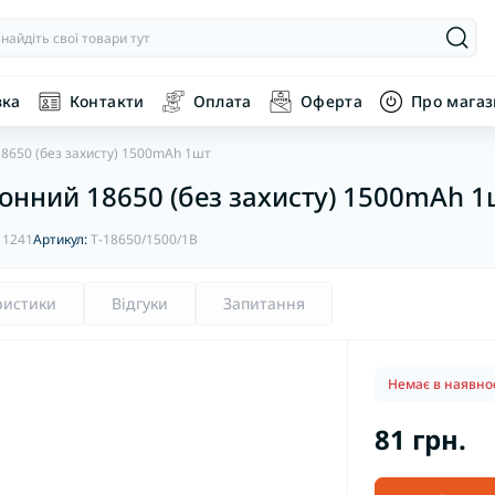
вка
Контакти
Оплата
Оферта
Про мага
18650 (без захисту) 1500mAh 1шт
онний 18650 (без захисту) 1500mAh 1
:
1241
Артикул:
T-18650/1500/1B
ристики
Відгуки
Запитання
Немає в наявнос
81 грн.