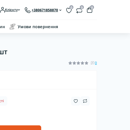
0
0
0
Клієнту
+380671858870
зин
Умови повернення
шт
0
ті