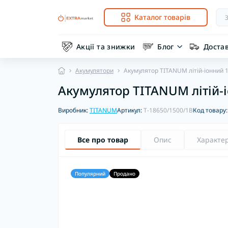
Каталог товарів
Акції та знижки
Блог
Доста
Акумулятори
Акумулятор TITANUM літій-іонний 
Акумулятор TITANUM літій-і
Виробник:
TITANUM
Артикул:
T-18650/1500/1B
Код товару
Все про товар
Опис
Характе
Популярний
Продано