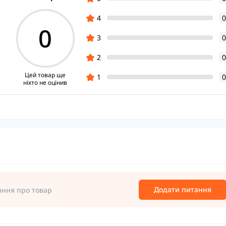
4
0
0
3
0
2
0
Цей товар ще
1
0
ніхто не оцінив
Додати питання
ання про товар