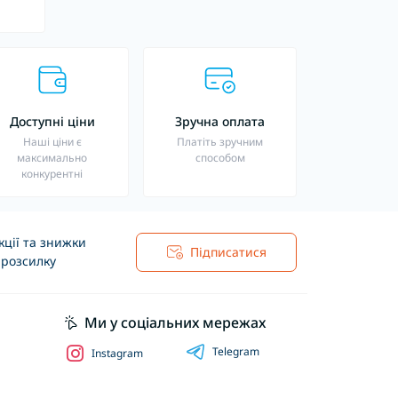
Доступні ціни
Зручна оплата
Наші ціни є
Платіть зручним
максимально
способом
конкурентні
ції та знижки
Підписатися
 розсилку
Ми у соціальних мережах
Telegram
Instagram