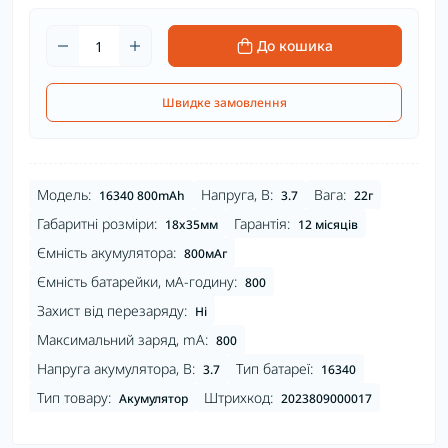
До кошика
Швидке замовлення
Модель:
Напруга, В:
Вага:
16340 800mAh
3.7
22г
Габаритні розміри:
Гарантія:
18x35мм
12 місяців
Ємність акумулятора:
800мАг
Ємність батарейки, мА-годину:
800
Захист від перезаряду:
Ні
Максимальний заряд, mA:
800
Напруга акумулятора, В:
Тип батареї:
3.7
16340
Тип товару:
Штрихкод:
Акумулятор
2023809000017