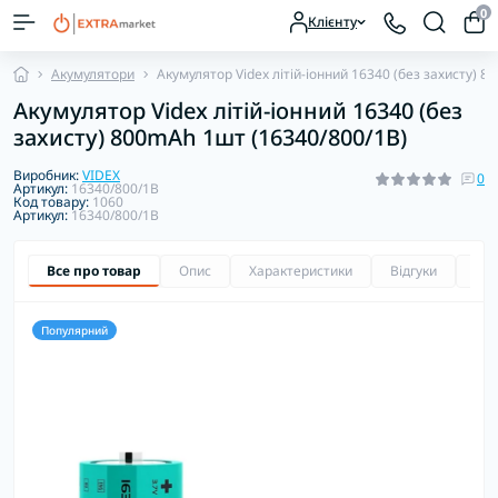
0
Клієнту
Акумулятори
Акумулятор Videx літій-іонний 16340 (без захисту) 
Акумулятор Videx літій-іонний 16340 (без
захисту) 800mAh 1шт (16340/800/1B)
Виробник:
VIDEX
0
Артикул:
16340/800/1B
Код товару:
1060
Артикул:
16340/800/1B
Все про товар
Опис
Характеристики
Відгуки
Зап
Популярний