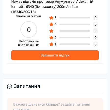
Немає відгуків про товар Акумулятор Videx літій-
іонний 16340 (без захисту) 800mAh 1шт
(16340/800/1B)
Загальний рейтинг
5
0
4
0
0
3
0
2
0
Цей товар ще
1
0
ніхто не оцінив
Залишити відгук
Запитання
Бажаєте дізнатися більше? Задайте питання
про товар