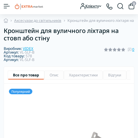
0
Клієнту
Аксесуари до світильників
Кронштейн для вуличного ліхтаря на ст
Кронштейн для вуличного ліхтаря на
стовп або стіну
Виробник:
VIDEX
0
Артикул:
VL-SLF-B
Код товару:
578
Артикул:
VL-SLF-B
Все про товар
Опис
Характеристики
Відгуки
Зап
Популярний