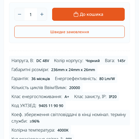
До кошика
Швидке замовлення
Напруга, В:
Колір корпусу:
Вага:
DC 48V
Чорний
145г
Габаритні розміри:
236mm x 24mm x 26mm
Гарантія:
Енергоефективність:
36 місяців
80 Lm/W
Кількість циклів Ввім/Вимк:
20000
Клас енергоспоживання:
Клас захисту, IP:
А+
IP20
Код УКТЗЕД:
9405 11 90 90
Коеф. збереження світловіддачі в кінці номінал. терміну
служби:
≥96%
Колірна температура:
4000К
Кут розсіювання світла, °: