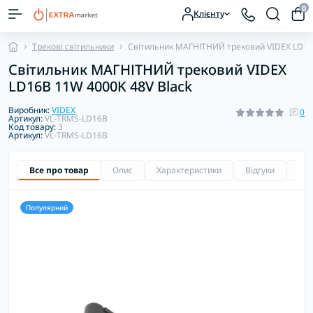
0
Клієнту
Трекові світильники
Світильник МАГНІТНИЙ трековий VIDEX LD16
Світильник МАГНІТНИЙ трековий VIDEX
LD16B 11W 4000K 48V Black
Виробник:
VIDEX
0
Артикул:
VL-TRMS-LD16B
Код товару:
3
Артикул:
VL-TRMS-LD16B
Все про товар
Опис
Характеристики
Відгуки
Зап
Популярний