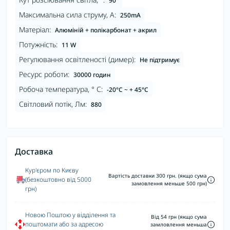
90°
Максимальна сила струму, А:
250mA
Матеріал:
Алюміній + полікарбонат + акрил
Потужність:
11 W
Регулювання освітленості (димер):
Не підтримує
Ресурс роботи:
30000 годин
Робоча температура, ° С:
-20°C ~ + 45°С
Світловий потік, Лм:
880
Доставка
Кур'єром по Києву
Вартість доставки 300 грн. (якщо сума
(безкоштовно від 5000
замовлення меньше 500 грн)
грн)
Новою Поштою у відділення та
Від 54 грн (якщо сума
поштомати або за адресою
замловлення меньша