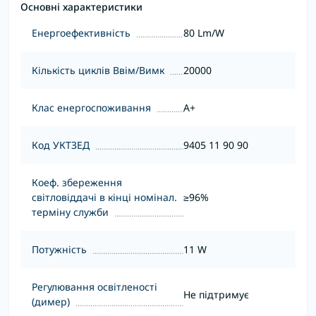
Основні характеристики
Енергоефективність
80 Lm/W
Кількість циклів Ввім/Вимк
20000
Клас енергоспоживання
А+
Код УКТЗЕД
9405 11 90 90
Коеф. збереження
світловіддачі в кінці номінал.
≥96%
терміну служби
Потужність
11 W
Регулювання освітленості
Не підтримує
(димер)