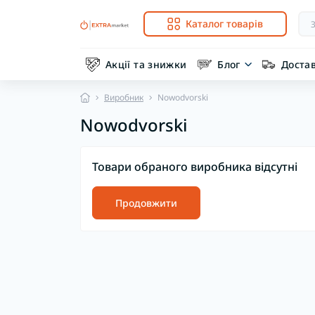
Каталог товарів
Акції та знижки
Блог
Доста
Виробник
Nowodvorski
Nowodvorski
Товари обраного виробника відсутні
Продовжити