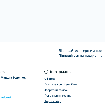
Дізнавайтеся першим про ак
Підпишіться на нашу e-mail
Основні положення
еса
Інформація
р Миколи Руденко,
Оферта
Політика конфіденційності
Зворотній зв’язок
Повернення товару
ket.net
Карта сайту