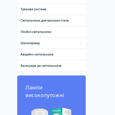
Трекова система
Світильники для високих стель
Лінійні світильники
Шинопровід
З'єднувачі шинопроводів
Аварійні світильники
Шинопровід магнітний
Аксесуари до світильників
Шинопровід не магнітний
Лампи
високопутожні