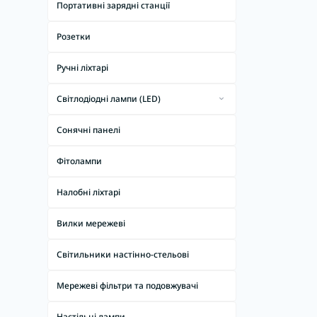
Портативні зарядні станції
Розетки
Ручні ліхтарі
Світлодіодні лампи (LED)
Світлодіодні лампи (LED) T8
Сонячні панелі
Світлодіодні лампи (LED) цоколь E14
Фітолампи
Світлодіодні лампи (LED) цоколь E27
Світлодіодні лампи (LED) цоколь G4
Налобні ліхтарі
Світлодіодні лампи (LED) цоколь G53
Вилки мережеві
Світлодіодні лампи (LED) цоколь G9
Світильники настінно-стельові
Світлодіодні лампи (LED) цоколь GU10
Мережеві фільтри та подовжувачі
Світлодіодні лампи (LED) цоколь
GU5.3
Настільні лампи