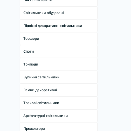
Світлодіодні лампи (LED) цоколь GX53
Світильники вбудовані
Підвісні декоративні світильники
Торшери
Споти
Триподи
Вуличні світильники
Рамки декоративні
Трекові світильники
Архітектурні світильники
Прожектори