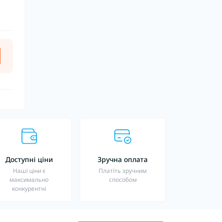
Доступні ціни
Зручна оплата
Наші ціни є
Платіть зручним
максимально
способом
конкурентні