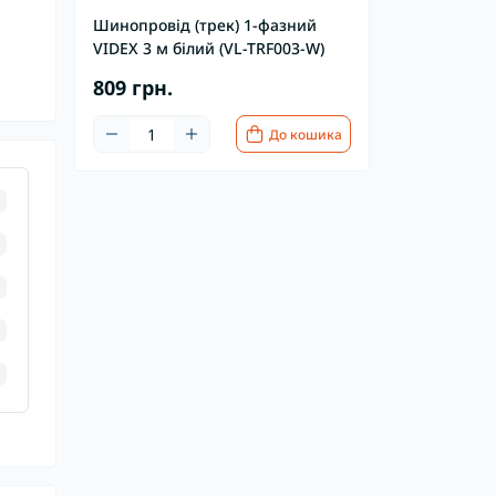
Шинопровід (трек) 1-фазний
VIDEX 3 м білий (VL-TRF003-W)
809 грн.
До кошика