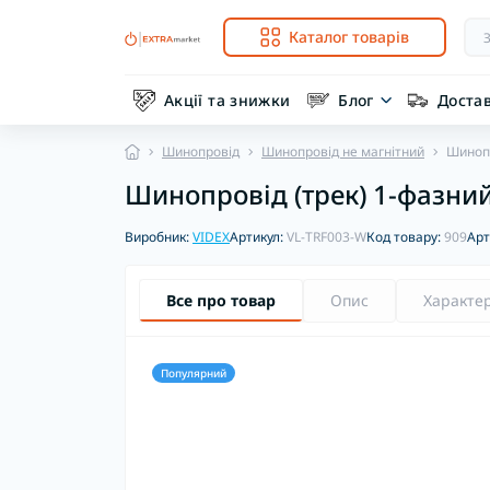
Каталог товарів
Акції та знижки
Блог
Доста
Шинопровід
Шинопровід не магнітний
Шинопр
Шинопровід (трек) 1-фазний
Виробник:
VIDEX
Артикул:
VL-TRF003-W
Код товару:
909
Арт
Все про товар
Опис
Характе
Популярний