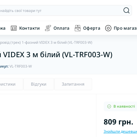
вка
Контакти
Оплата
Оферта
Про мага
овід (трек) 1-фазний VIDEX 3 м білий (VL-TRF003-W)
 VIDEX 3 м білий (VL-TRF003-W)
икул:
VL-TRF003-W
ристики
Відгуки
Запитання
В наявності
809 грн.
Знайшли дешевш