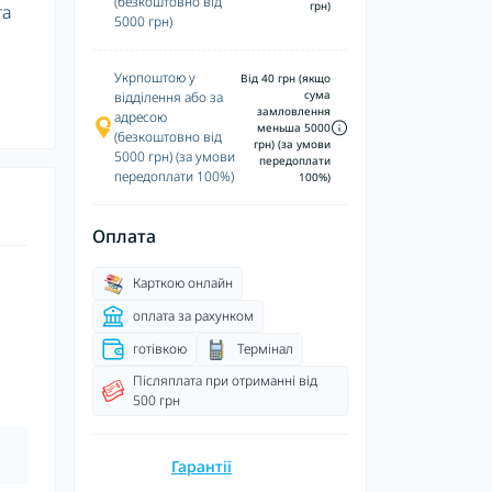
(безкоштовно від
грн)
та
5000 грн)
Укрпоштою у
Від 40 грн (якщо
сума
відділення або за
замловлення
адресою
меньша 5000
(безкоштовно від
грн) (за умови
5000 грн) (за умови
передоплати
передоплати 100%)
100%)
Оплата
Карткою онлайн
оплата за рахунком
готівкою
Термінал
Післяплата при отриманні від
500 грн
Гарантії