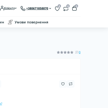
0
0
0
Клієнту
+380671858870
зин
Умови повернення
0
е?