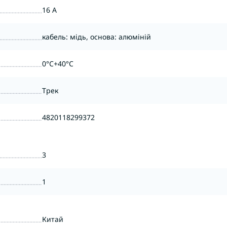
16 A
кабель: мідь, основа: алюміній
0°C+40°C
Трек
4820118299372
3
1
Китай