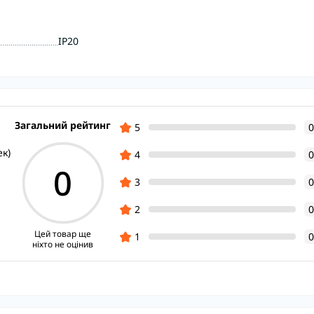
IP20
Загальний рейтинг
5
0
ек)
4
0
0
3
0
2
0
Цей товар ще
1
0
ніхто не оцінив