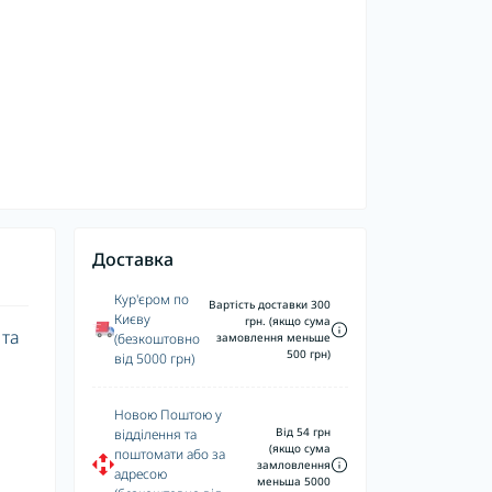
Доставка
Кур'єром по
Вартість доставки 300
Києву
грн. (якщо сума
 та
(безкоштовно
замовлення меньше
500 грн)
від 5000 грн)
Новою Поштою у
Від 54 грн
відділення та
(якщо сума
поштомати або за
замловлення
адресою
меньша 5000