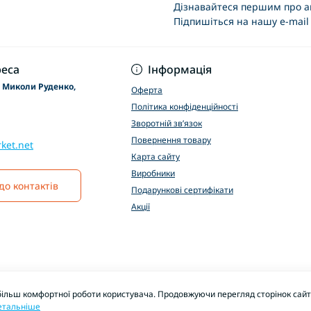
Дізнавайтеся першим про ак
Підпишіться на нашу e-mail
Основні положення
еса
Інформація
р Миколи Руденко,
Оферта
Політика конфіденційності
Зворотній зв’язок
Повернення товару
ket.net
Карта сайту
Виробники
до контактів
Подарункові сертифікати
Акції
більш комфортної роботи користувача. Продовжуючи перегляд сторінок сайту
етальніше