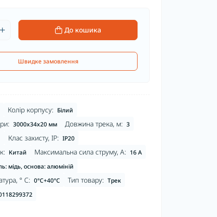
До кошика
Швидке замовлення
Колір корпусу:
Білий
ри:
Довжина трека, м:
3000x34x20 мм
3
Клас захисту, IP:
1
IP20
к:
Максимальна сила струму, А:
Китай
16 A
ь: мідь, основа: алюміній
тура, ° С:
Тип товару:
0°C+40°C
Трек
0118299372