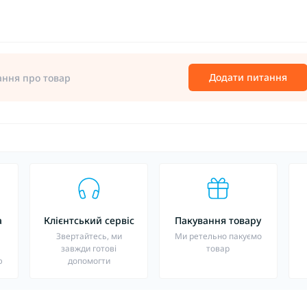
Додати питання
ання про товар
а
Клієнтський сервіс
Пакування товару
о
Звертайтесь, ми
Ми ретельно пакуємо
завжди готові
товар
ю
допомогти