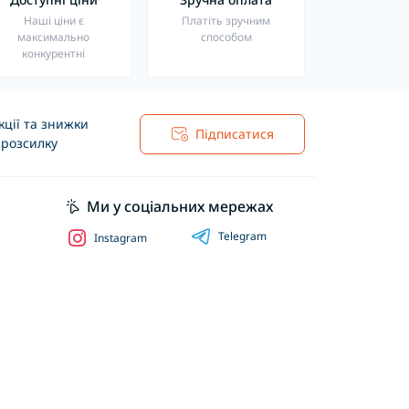
Наші ціни є
Платіть зручним
максимально
способом
конкурентні
ції та знижки
Підписатися
 розсилку
Ми у соціальних мережах
Telegram
Instagram