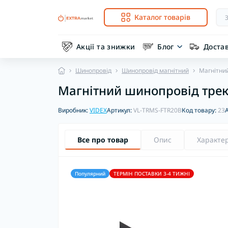
Каталог товарів
Акції та знижки
Блог
Доста
Шинопровід
Шинопровід магнітний
Магнітни
Магнітний шинопровід трек
Виробник:
VIDEX
Артикул:
VL-TRMS-FTR20B
Код товару:
23
Все про товар
Опис
Характе
Популярний
ТЕРМІН ПОСТАВКИ 3-4 ТИЖНІ