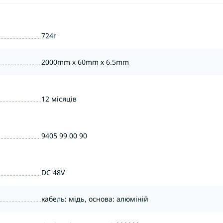
724г
2000mm х 60mm х 6.5mm
12 місяців
9405 99 00 90
DC 48V
кабель: мідь, основа: алюміній