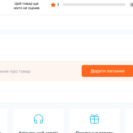
Цей товар ще
1
0
ніхто не оцінив
Додати питання
ання про товар
а
Клієнтський сервіс
Пакування товару