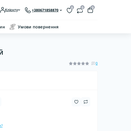
0
0
0
Клієнту
+380671858870
зин
Умови повернення
й
0
е?