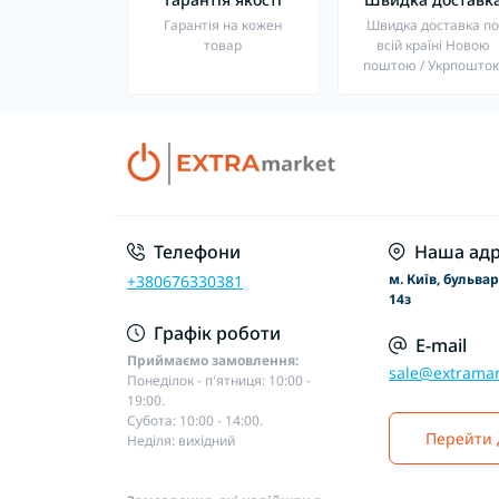
Гарантія на кожен
Швидка доставка п
товар
всій країні Новою
поштою / Укрпошто
Телефони
Наша адр
м. Київ, бульва
+380676330381
14з
Графік роботи
E-mail
Приймаємо замовлення:
sale@extramar
Понеділок - п'ятниця: 10:00 -
19:00.
Субота: 10:00 - 14:00.
Перейти 
Неділя: вихідний