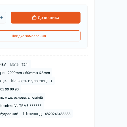
До кошика
Швидке замовлення
Вага:
48V
724г
ри:
2000mm х 60mm х 6.5mm
Кількість в упаковці:
яців
1
05 99 00 90
ь: мідь, основа: алюміній
ія світла VL-TRMS-******
Штрихкод:
будований
4820246485685