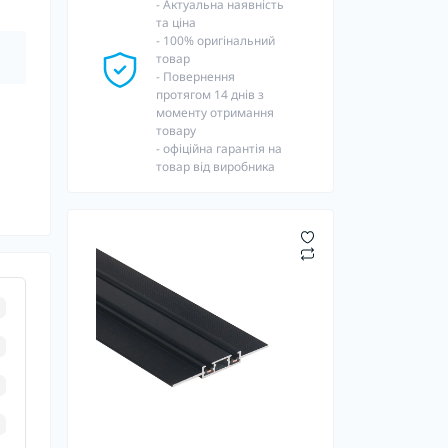
- Актуальна наявність
та ціна
- 100% оригінальний
товар
- Повернення
протягом 14 днів з
моменту отримання
товару
- офіційна гарантія на
товар від виробника