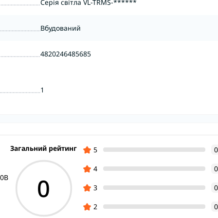
Серія світла VL-TRMS-******
Вбудований
4820246485685
1
Загальний рейтинг
5
0
4
0
0
20B
3
0
2
0