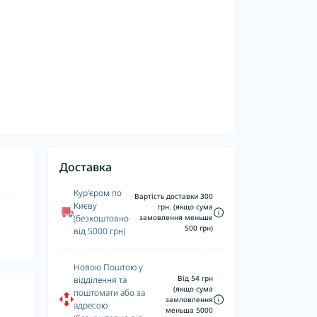
Доставка
Кур'єром по
Вартість доставки 300
Києву
грн. (якщо сума
(безкоштовно
замовлення меньше
500 грн)
від 5000 грн)
Новою Поштою у
Від 54 грн
відділення та
(якщо сума
поштомати або за
замловлення
адресою
меньша 5000