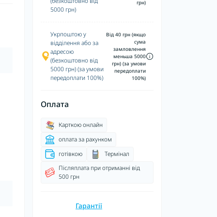
(безкоштовно від
грн)
5000 грн)
Укрпоштою у
Від 40 грн (якщо
сума
відділення або за
замловлення
адресою
меньша 5000
(безкоштовно від
грн) (за умови
5000 грн) (за умови
передоплати
передоплати 100%)
100%)
Оплата
Карткою онлайн
оплата за рахунком
готівкою
Термінал
Післяплата при отриманні від
500 грн
Гарантії