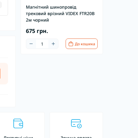
Магнітний шинопровід
трековий врізний VIDEX FTR20B
2м чорний
675 грн.
До кошика
Доступні ціни
Зручна оплата