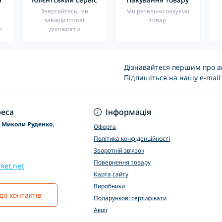
о
Звертайтесь, ми
Ми ретельно пакуємо
завжди готові
товар
ю
допомогти
Дізнавайтеся першим про ак
Підпишіться на нашу e-mail
Основні положення
еса
Інформація
р Миколи Руденко,
Оферта
Політика конфіденційності
Зворотній зв’язок
Повернення товару
ket.net
Карта сайту
Виробники
до контактів
Подарункові сертифікати
Акції