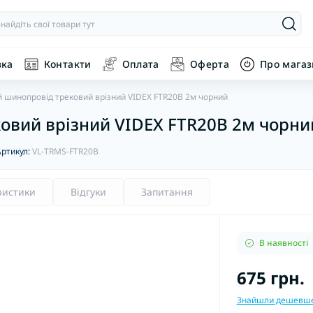
вка
Контакти
Оплата
Оферта
Про мага
й шинопровід трековий врізний VIDEX FTR20B 2м чорний
овий врізний VIDEX FTR20B 2м чорни
Артикул:
VL-TRMS-FTR20B
ристики
Відгуки
Запитання
В наявності
675 грн.
Знайшли дешевш