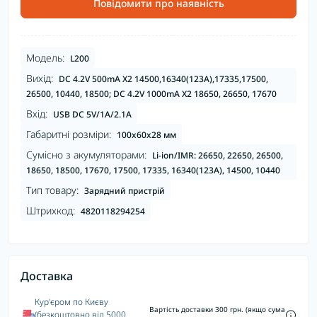
Повідомити про наявність
Модель:
L200
Вихід:
DC 4.2V 500mA X2 14500,16340(123A),17335,17500,
26500, 10440, 18500; DC 4.2V 1000mA X2 18650, 26650, 17670
Вхід:
USB DC 5V/1A/2.1А
Габаритні розміри:
100x60x28 мм
Сумісно з акумуляторами:
Li-ion/IMR: 26650, 22650, 26500,
18650, 18500, 17670, 17500, 17335, 16340(123А), 14500, 10440
Тип товару:
Зарядний пристрій
Штрихкод:
4820118294254
Доставка
Кур'єром по Києву
Вартість доставки 300 грн. (якщо сума
(безкоштовно від 5000