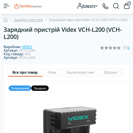
0
Клієнту
Зарядні пристрої
Зарядний пристрій Videx VCH-L200 (VCH-L200)
Зарядний пристрій Videx VCH-L200 (VCH-
L200)
Виробник:
VIDEX
0
Артикул:
VCH-L200
Код товару:
492
Артикул:
VCH-L200
Все про товар
Опис
Характеристики
Відгуки
Зап
Популярний
Продано