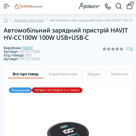
0
Клієнту
Зарядні пристрої
Автомобільний зарядний пристрій HAVIT HV-C
Автомобільний зарядний пристрій HAVIT
HV-CC100W 100W USB+USB-C
Виробник:
HAVIT
0
Артикул:
HV-CC100W
Код товару:
859
Артикул:
HV-CC100W
Все про товар
Характеристики
Відгуки
Запитання
Популярний
ТЕРМІН ПОСТАВКИ 3-4 ТИЖНІ