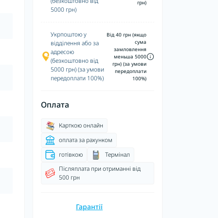
(безкоштовно від
грн)
5000 грн)
Укрпоштою у
Від 40 грн (якщо
сума
відділення або за
замловлення
адресою
меньша 5000
(безкоштовно від
грн) (за умови
5000 грн) (за умови
передоплати
передоплати 100%)
100%)
Оплата
Карткою онлайн
оплата за рахунком
готівкою
Термінал
Післяплата при отриманні від
500 грн
Гарантії