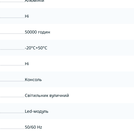
Алюміній
Ні
50000 годин
-20°C+50°С
Ні
Консоль
Світильник вуличний
Led-модуль
50/60 Hz