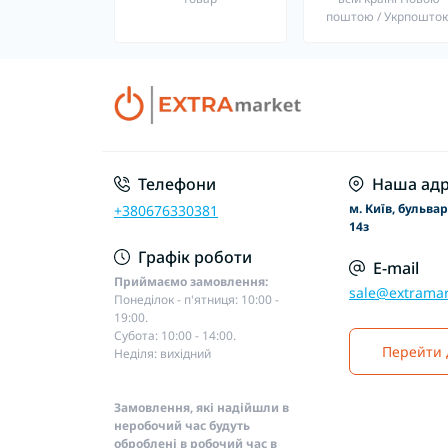
поштою / Укрпошто
Телефони
Наша адр
м. Київ, бульва
+380676330381
14з
Графік роботи
E-mail
Приймаємо замовлення:
sale@extramar
Понеділок - п'ятниця: 10:00 -
19:00.
Субота: 10:00 - 14:00.
Перейти 
Неділя: вихідний
Замовлення, які надійшли в
неробочий час будуть
оброблені в робочий час в