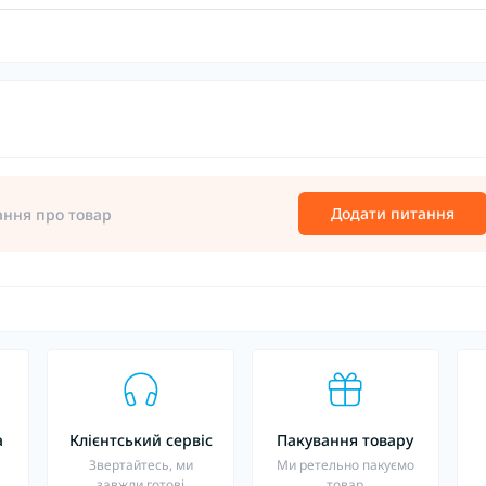
Додати питання
ання про товар
а
Клієнтський сервіс
Пакування товару
о
Звертайтесь, ми
Ми ретельно пакуємо
завжди готові
товар