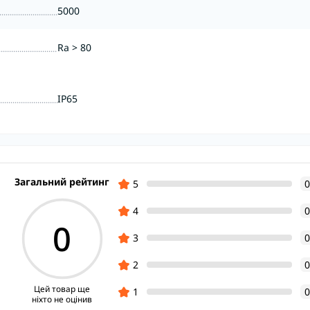
5000
Ra > 80
IP65
Загальний рейтинг
5
0
4
0
0
3
0
2
0
Цей товар ще
1
0
ніхто не оцінив