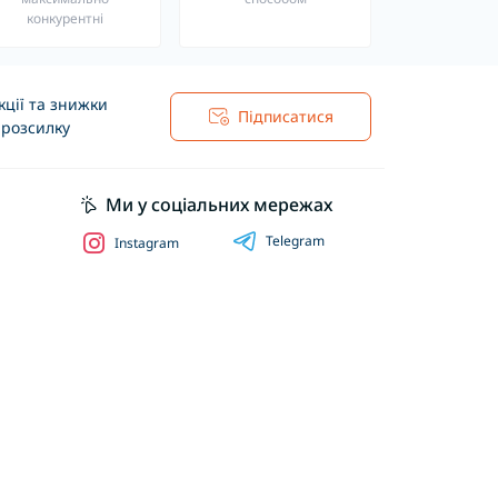
конкурентні
ції та знижки
Підписатися
 розсилку
Ми у соціальних мережах
Telegram
Instagram