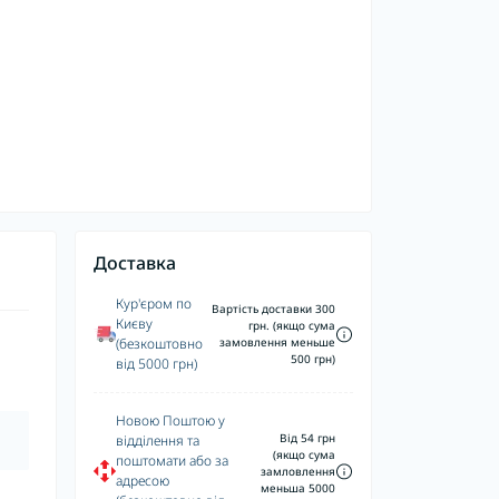
Доставка
Кур'єром по
Вартість доставки 300
Києву
грн. (якщо сума
(безкоштовно
замовлення меньше
500 грн)
від 5000 грн)
Новою Поштою у
Від 54 грн
відділення та
(якщо сума
поштомати або за
замловлення
адресою
меньша 5000