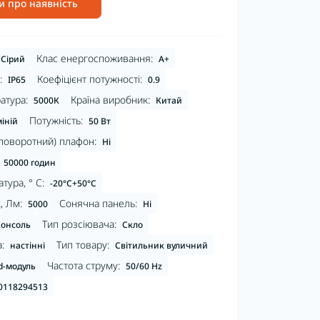
и про наявність
Клас енергоспоживання:
Сірий
A+
:
Коефіцієнт потужності:
IP65
0.9
атура:
Країна виробник:
5000К
Китай
Потужність:
іній
50 Вт
поворотний) плафон:
Ні
50000 годин
тура, ° С:
-20°C+50°С
, Лм:
Сонячна панель:
5000
Ні
Тип розсіювача:
онсоль
Скло
:
Тип товару:
настінні
Світильник вуличний
Частота струму:
d-модуль
50/60 Hz
0118294513