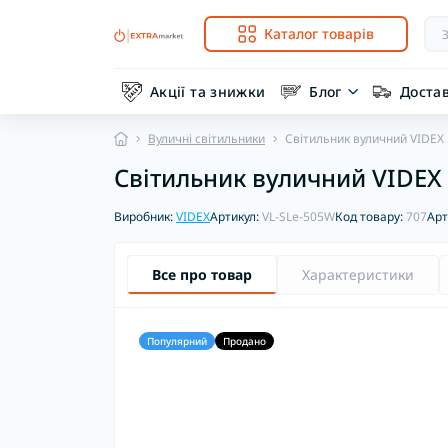
Каталог товарів
Акції та знижки
Блог
Доста
Вуличні світильники
Світильник вуличний VIDEX
Світильник вуличний VIDEX
Виробник:
VIDEX
Артикул:
VL-SLe-505W
Код товару:
707
Арт
Все про товар
Характеристики
Популярний
Продано