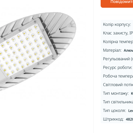
Повідомит
Колір корпусу:
Клас захисту, IP
Колірна темпер
Матеріал:
Алюм
Регульований (
Ресурс роботи:
Робоча темпера
Світловий потік
Тип монтажу:
К
Тип світильника
Тип цоколя:
Le
Штрихкод:
482