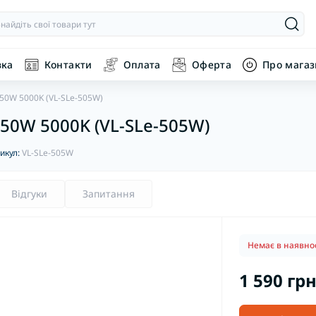
вка
Контакти
Оплата
Оферта
Про мага
 50W 5000K (VL-SLe-505W)
 50W 5000K (VL-SLe-505W)
икул:
VL-SLe-505W
Відгуки
Запитання
Немає в наявнос
1 590 грн