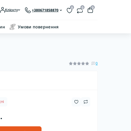
0
0
0
Клієнту
+380671858870
зин
Умови повернення
0
ті
.