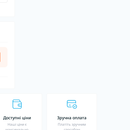
Доступні ціни
Зручна оплата
Наші ціни є
Платіть зручним
максимально
способом