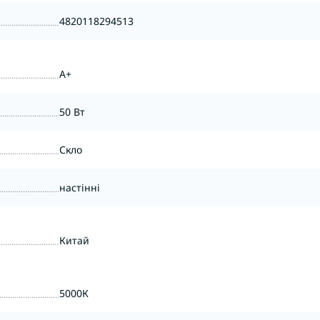
4820118294513
A+
50 Вт
Скло
настінні
Китай
5000К